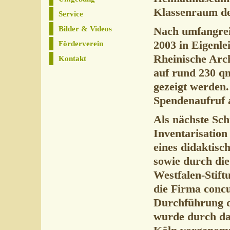
Klassenraum de
Service
Bilder & Videos
Nach umfangrei
2003 in Eigenle
Förderverein
Rheinische Arc
Kontakt
auf rund 230 qm
gezeigt werden
Spendenaufruf 
Als nächste Schr
Inventarisatio
eines didaktisc
sowie durch di
Westfalen-Stift
die Firma conc
Durchführung d
wurde durch da