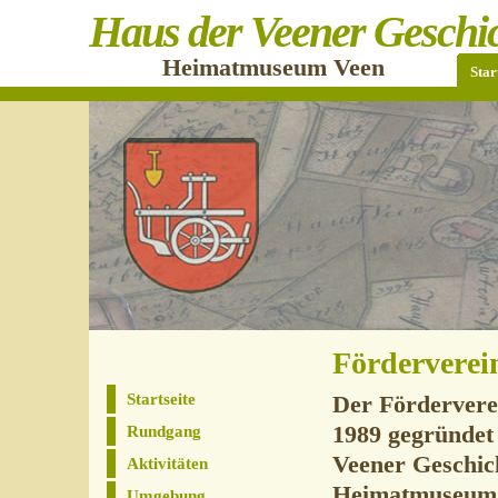
Haus der Veener Geschi
Heimatmuseum Veen
Star
Förderverei
Startseite
Der Fördervere
1989 gegründet
Rundgang
Veener Geschic
Aktivitäten
Heimatmuseum e
Umgebung